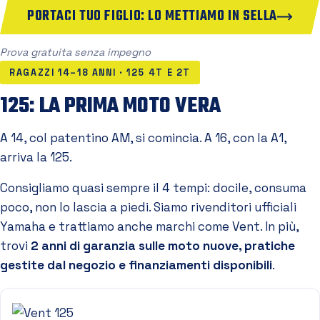
PORTACI TUO FIGLIO: LO METTIAMO IN SELLA
Prova gratuita senza impegno
RAGAZZI 14–18 ANNI · 125 4T E 2T
125: LA PRIMA MOTO VERA
A 14, col patentino AM, si comincia. A 16, con la A1,
arriva la 125.
Consigliamo quasi sempre il 4 tempi: docile, consuma
poco, non lo lascia a piedi. Siamo rivenditori ufficiali
Yamaha e trattiamo anche marchi come Vent. In più,
trovi
2 anni di garanzia sulle moto nuove, pratiche
gestite dal negozio e finanziamenti disponibili
.