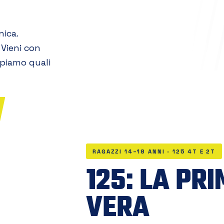
nica.
 Vieni con
capiamo quali
RAGAZZI 14–18 ANNI · 125 4T E 2T
125: LA PR
VERA