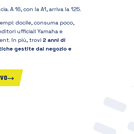
a. A 16, con la A1, arriva la 125.
tempi: docile, consuma poco,
nditori ufficiali Yamaha e
nt. In più, trovi
2 anni di
tiche gestite dal negozio e
IVO