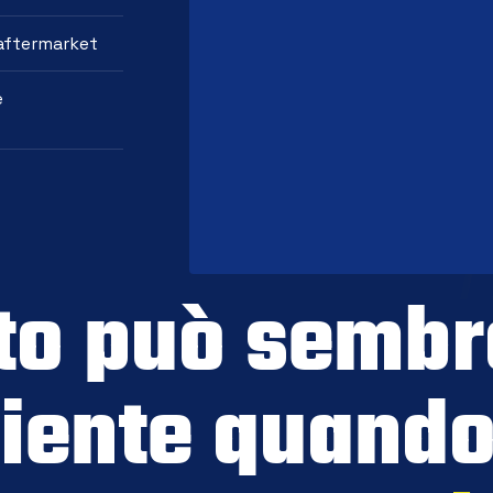
 aftermarket
e
to può sembr
iente quando