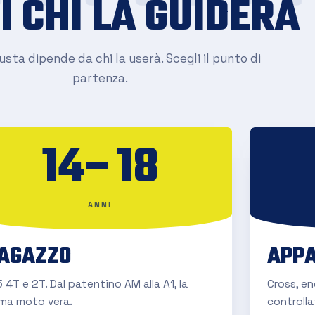
I CHI LA GUIDERÀ
sta dipende da chi la userà. Scegli il punto di
partenza.
14–18
ANNI
AGAZZO
APPA
 4T e 2T. Dal patentino AM alla A1, la
Cross, e
ima moto vera.
controlla