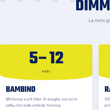
DIMM
La moto giu
5–12
ANNI
BAMBINO
R
Minicross e pit bike. Si sceglie con lui in
125
sella, non sulla scheda tecnica.
pr