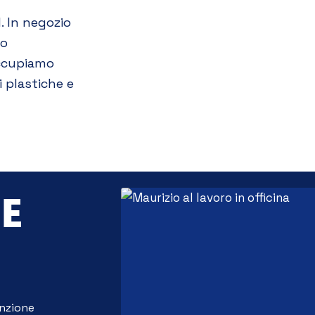
. In negozio
to
occupiamo
i plastiche e
 E
nzione