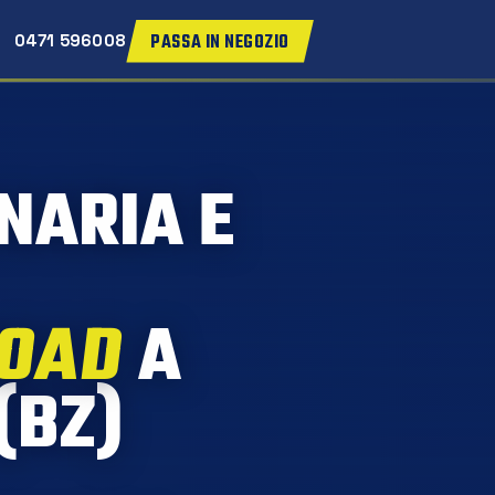
PASSA IN NEGOZIO
0471 596008
NARIA E
ROAD
A
(BZ)