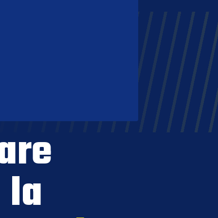
are
 la