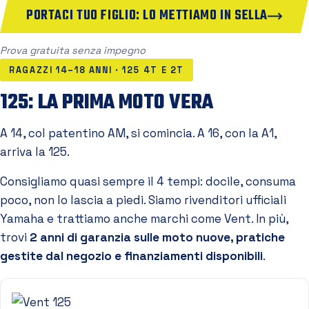
PORTACI TUO FIGLIO: LO METTIAMO IN SELLA
Prova gratuita senza impegno
RAGAZZI 14–18 ANNI · 125 4T E 2T
125: LA PRIMA MOTO VERA
A 14, col patentino AM, si comincia. A 16, con la A1,
arriva la 125.
Consigliamo quasi sempre il 4 tempi: docile, consuma
poco, non lo lascia a piedi. Siamo rivenditori ufficiali
Yamaha e trattiamo anche marchi come Vent. In più,
trovi
2 anni di garanzia sulle moto nuove, pratiche
gestite dal negozio e finanziamenti disponibili
.