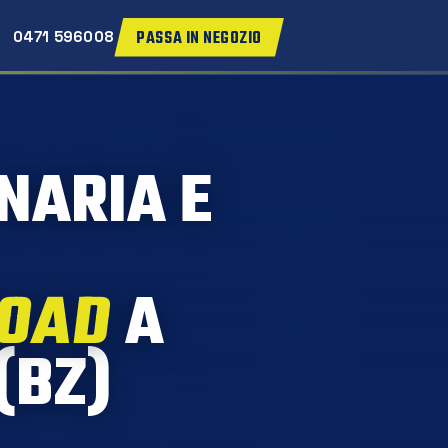
PASSA IN NEGOZIO
0471 596008
NARIA E
ROAD
A
(BZ)