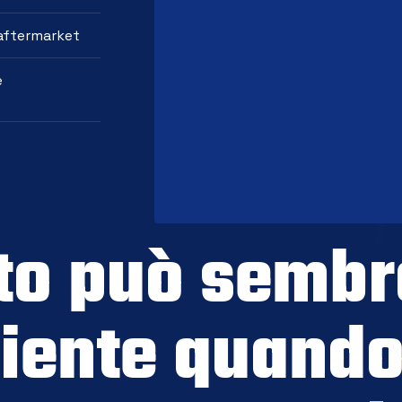
 aftermarket
e
to può sembr
iente quando