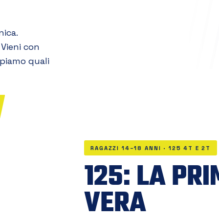
nica.
 Vieni con
capiamo quali
RAGAZZI 14–18 ANNI · 125 4T E 2T
125: LA PR
VERA