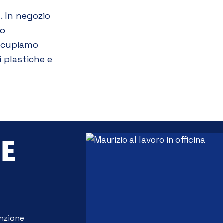
. In negozio
to
occupiamo
i plastiche e
 E
nzione