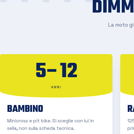
DIMM
La moto giu
5–12
ANNI
BAMBINO
R
Minicross e pit bike. Si sceglie con lui in
125
sella, non sulla scheda tecnica.
pr