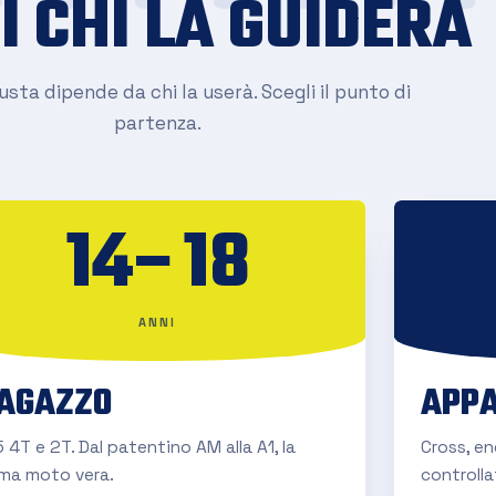
I CHI LA GUIDERÀ
sta dipende da chi la userà. Scegli il punto di
partenza.
14–18
ANNI
AGAZZO
APPA
 4T e 2T. Dal patentino AM alla A1, la
Cross, e
ima moto vera.
controlla