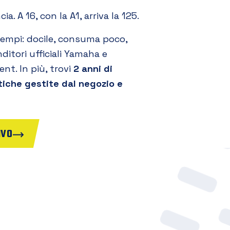
a. A 16, con la A1, arriva la 125.
tempi: docile, consuma poco,
nditori ufficiali Yamaha e
nt. In più, trovi
2 anni di
tiche gestite dal negozio e
IVO