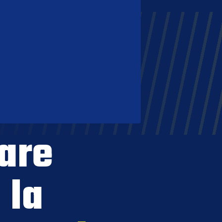
are
 la