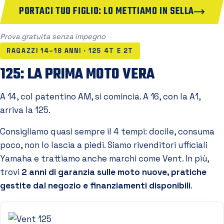
PORTACI TUO FIGLIO: LO METTIAMO IN SELLA
Prova gratuita senza impegno
RAGAZZI 14–18 ANNI · 125 4T E 2T
125: LA PRIMA MOTO VERA
A 14, col patentino AM, si comincia. A 16, con la A1,
arriva la 125.
Consigliamo quasi sempre il 4 tempi: docile, consuma
poco, non lo lascia a piedi. Siamo rivenditori ufficiali
Yamaha e trattiamo anche marchi come Vent. In più,
trovi
2 anni di garanzia sulle moto nuove, pratiche
gestite dal negozio e finanziamenti disponibili
.