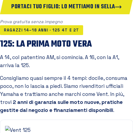
PORTACI TUO FIGLIO: LO METTIAMO IN SELLA
Prova gratuita senza impegno
RAGAZZI 14–18 ANNI · 125 4T E 2T
125: LA PRIMA MOTO VERA
A 14, col patentino AM, si comincia. A 16, con la A1,
arriva la 125.
Consigliamo quasi sempre il 4 tempi: docile, consuma
poco, non lo lascia a piedi. Siamo rivenditori ufficiali
Yamaha e trattiamo anche marchi come Vent. In più,
trovi
2 anni di garanzia sulle moto nuove, pratiche
gestite dal negozio e finanziamenti disponibili
.