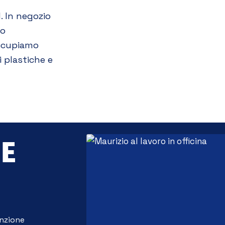
. In negozio
to
occupiamo
i plastiche e
 E
nzione