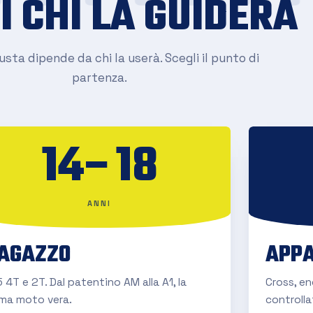
I CHI LA GUIDERÀ
sta dipende da chi la userà. Scegli il punto di
partenza.
14–18
ANNI
AGAZZO
APPA
 4T e 2T. Dal patentino AM alla A1, la
Cross, e
ima moto vera.
controlla