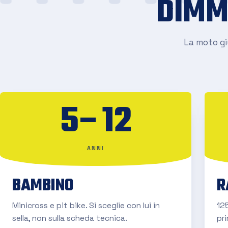
DIMM
La moto giu
5–12
ANNI
BAMBINO
R
Minicross e pit bike. Si sceglie con lui in
125
sella, non sulla scheda tecnica.
pr