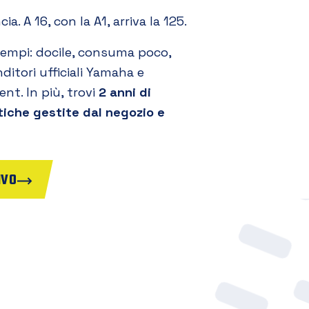
a. A 16, con la A1, arriva la 125.
tempi: docile, consuma poco,
nditori ufficiali Yamaha e
nt. In più, trovi
2 anni di
tiche gestite dal negozio e
IVO