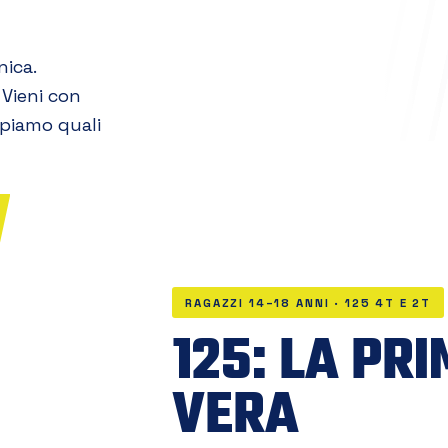
nica.
 Vieni con
capiamo quali
RAGAZZI 14–18 ANNI · 125 4T E 2T
125: LA PR
VERA