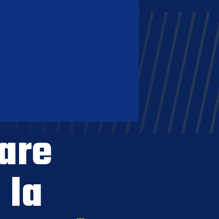
are
 la