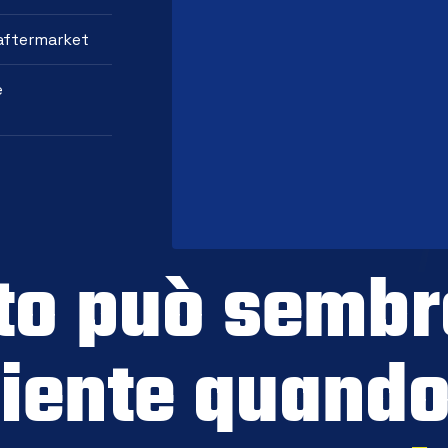
 aftermarket
e
to può sembr
iente quando