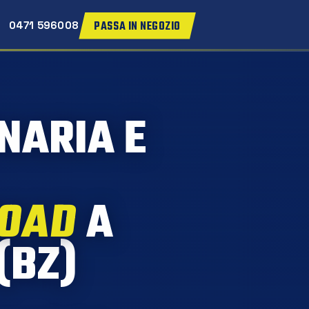
PASSA IN NEGOZIO
0471 596008
NARIA E
ROAD
A
(BZ)