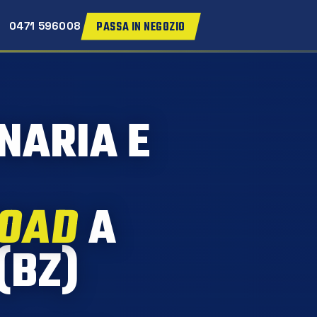
PASSA IN NEGOZIO
0471 596008
NARIA E
ROAD
A
(BZ)