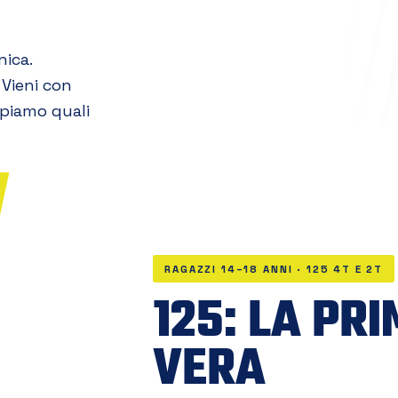
nica.
 Vieni con
capiamo quali
RAGAZZI 14–18 ANNI · 125 4T E 2T
125: LA PR
VERA