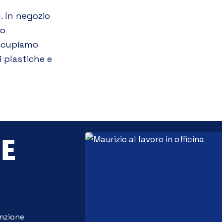
. In negozio
to
occupiamo
i plastiche e
 E
nzione