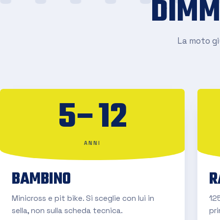
DIMM
La moto giu
5–12
ANNI
BAMBINO
R
Minicross e pit bike. Si sceglie con lui in
125
sella, non sulla scheda tecnica.
pr