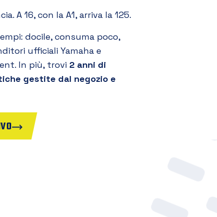
a. A 16, con la A1, arriva la 125.
tempi: docile, consuma poco,
nditori ufficiali Yamaha e
nt. In più, trovi
2 anni di
tiche gestite dal negozio e
IVO