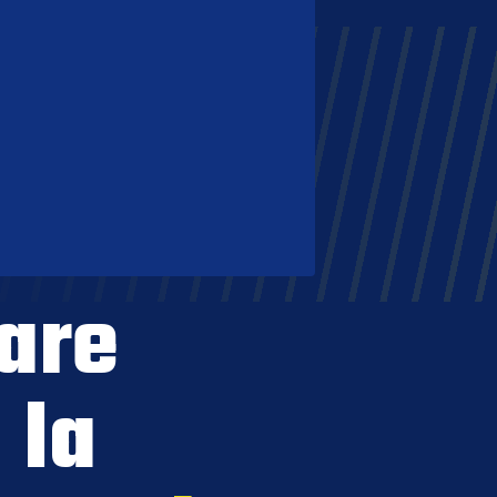
are
 la