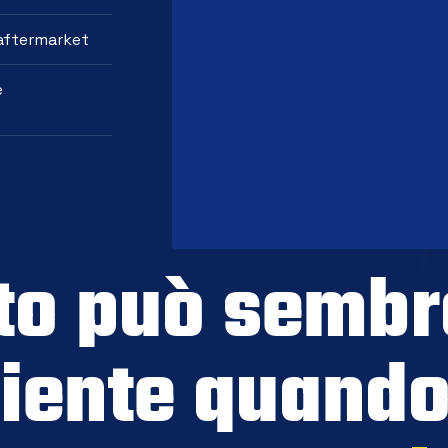
 aftermarket
e
to può sembr
iente quando