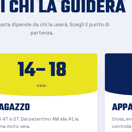
I CHI LA GUIDERÀ
sta dipende da chi la userà. Scegli il punto di
partenza.
14–18
ANNI
AGAZZO
APPA
 4T e 2T. Dal patentino AM alla A1, la
Cross, e
ima moto vera.
controlla