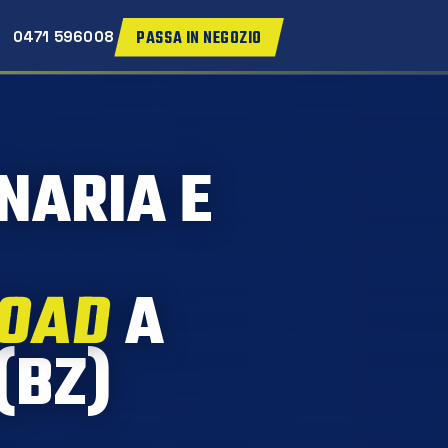
PASSA IN NEGOZIO
0471 596008
NARIA E
ROAD
A
(BZ)