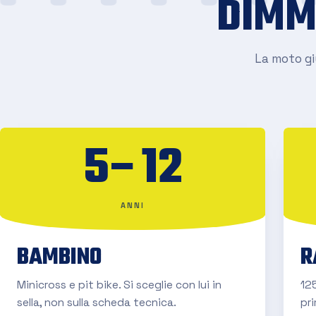
DIMM
La moto giu
5–12
ANNI
BAMBINO
R
Minicross e pit bike. Si sceglie con lui in
125
sella, non sulla scheda tecnica.
pr