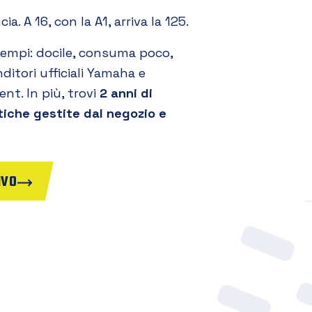
a. A 16, con la A1, arriva la 125.
tempi: docile, consuma poco,
nditori ufficiali Yamaha e
nt. In più, trovi
2 anni di
tiche gestite dal negozio e
IVO