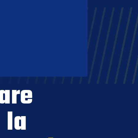
are
 la