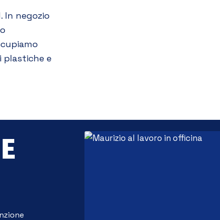
. In negozio
to
occupiamo
i plastiche e
 E
nzione