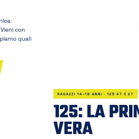
nica.
 Vieni con
capiamo quali
RAGAZZI 14–18 ANNI · 125 4T E 2T
125: LA PR
VERA