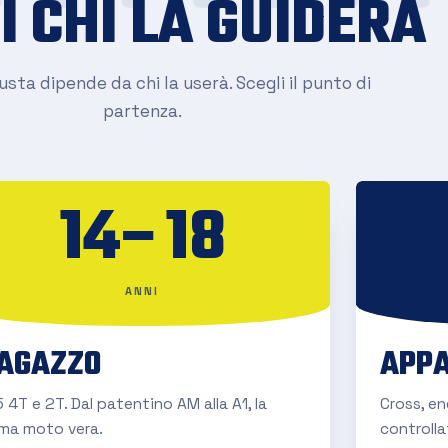
I CHI LA GUIDERÀ
sta dipende da chi la userà. Scegli il punto di
partenza.
14–18
ANNI
AGAZZO
APPA
 4T e 2T. Dal patentino AM alla A1, la
Cross, e
ima moto vera.
controlla