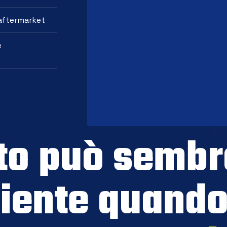
 aftermarket
e
to può sembr
iente quando