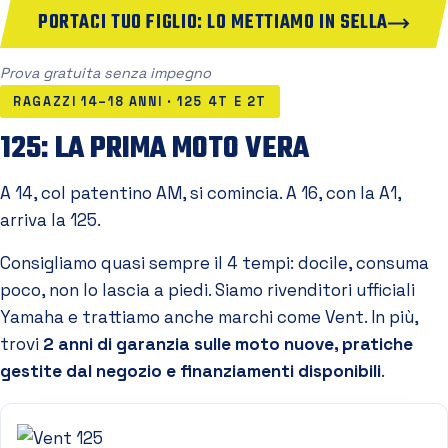
PORTACI TUO FIGLIO: LO METTIAMO IN SELLA
Prova gratuita senza impegno
RAGAZZI 14–18 ANNI · 125 4T E 2T
125: LA PRIMA MOTO VERA
A 14, col patentino AM, si comincia. A 16, con la A1,
arriva la 125.
Consigliamo quasi sempre il 4 tempi: docile, consuma
poco, non lo lascia a piedi. Siamo rivenditori ufficiali
Yamaha e trattiamo anche marchi come Vent. In più,
trovi
2 anni di garanzia sulle moto nuove, pratiche
gestite dal negozio e finanziamenti disponibili
.