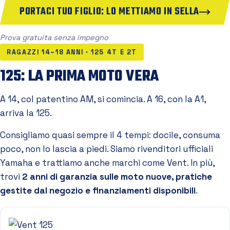
PORTACI TUO FIGLIO: LO METTIAMO IN SELLA
Prova gratuita senza impegno
RAGAZZI 14–18 ANNI · 125 4T E 2T
125: LA PRIMA MOTO VERA
A 14, col patentino AM, si comincia. A 16, con la A1,
arriva la 125.
Consigliamo quasi sempre il 4 tempi: docile, consuma
poco, non lo lascia a piedi. Siamo rivenditori ufficiali
Yamaha e trattiamo anche marchi come Vent. In più,
trovi
2 anni di garanzia sulle moto nuove, pratiche
gestite dal negozio e finanziamenti disponibili
.