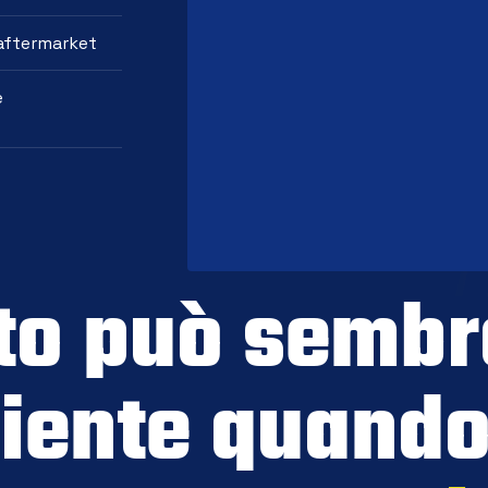
 aftermarket
e
to può sembr
iente quando