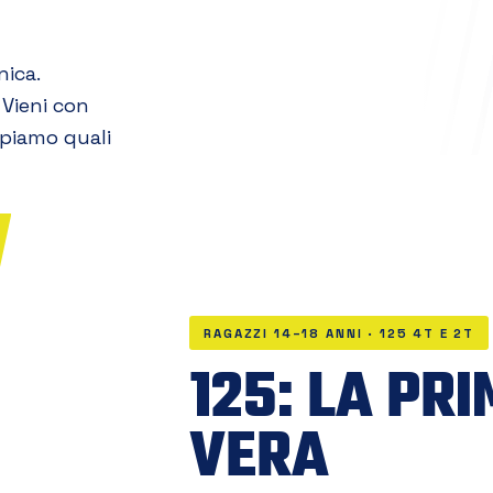
nica.
 Vieni con
capiamo quali
RAGAZZI 14–18 ANNI · 125 4T E 2T
125: LA PR
VERA