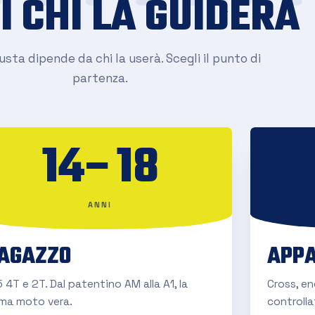
I CHI LA GUIDERÀ
sta dipende da chi la userà. Scegli il punto di
partenza.
14–18
ANNI
AGAZZO
APPA
 4T e 2T. Dal patentino AM alla A1, la
Cross, e
ima moto vera.
controlla