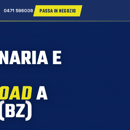
PASSA IN NEGOZIO
0471 596008
NARIA E
ROAD
A
(BZ)