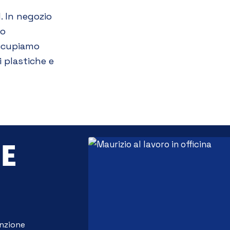
. In negozio
to
occupiamo
i plastiche e
 E
nzione