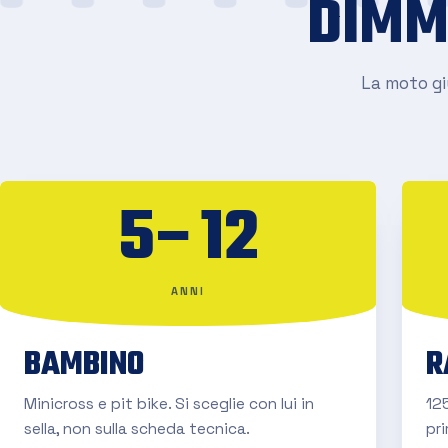
DIMM
La moto giu
5–12
ANNI
BAMBINO
R
Minicross e pit bike. Si sceglie con lui in
125
sella, non sulla scheda tecnica.
pr