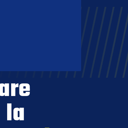
are
 la