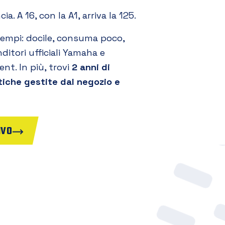
a. A 16, con la A1, arriva la 125.
tempi: docile, consuma poco,
nditori ufficiali Yamaha e
nt. In più, trovi
2 anni di
tiche gestite dal negozio e
IVO