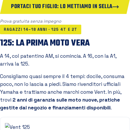
PORTACI TUO FIGLIO: LO METTIAMO IN SELLA
Prova gratuita senza impegno
RAGAZZI 14–18 ANNI · 125 4T E 2T
125: LA PRIMA MOTO VERA
A 14, col patentino AM, si comincia. A 16, con la A1,
arriva la 125.
Consigliamo quasi sempre il 4 tempi: docile, consuma
poco, non lo lascia a piedi. Siamo rivenditori ufficiali
Yamaha e trattiamo anche marchi come Vent. In più,
trovi
2 anni di garanzia sulle moto nuove, pratiche
gestite dal negozio e finanziamenti disponibili
.