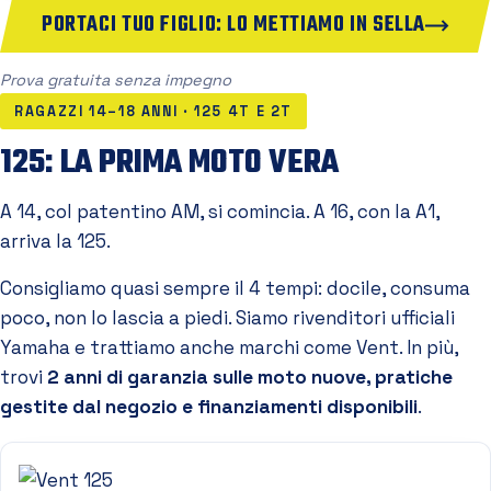
PORTACI TUO FIGLIO: LO METTIAMO IN SELLA
Prova gratuita senza impegno
RAGAZZI 14–18 ANNI · 125 4T E 2T
125: LA PRIMA MOTO VERA
A 14, col patentino AM, si comincia. A 16, con la A1,
arriva la 125.
Consigliamo quasi sempre il 4 tempi: docile, consuma
poco, non lo lascia a piedi. Siamo rivenditori ufficiali
Yamaha e trattiamo anche marchi come Vent. In più,
trovi
2 anni di garanzia sulle moto nuove, pratiche
gestite dal negozio e finanziamenti disponibili
.